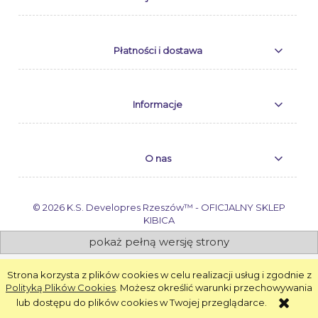
Płatności i dostawa
Informacje
O nas
© 2026 K.S. Developres Rzeszów™ - OFICJALNY SKLEP
KIBICA
pokaż pełną wersję strony
Sklep internetowy Shoper.pl
Strona korzysta z plików cookies w celu realizacji usług i zgodnie z
Polityką Plików Cookies
. Możesz określić warunki przechowywania
lub dostępu do plików cookies w Twojej przeglądarce.