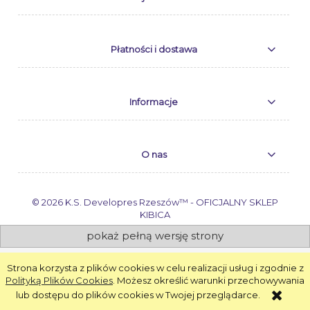
Płatności i dostawa
Informacje
O nas
© 2026 K.S. Developres Rzeszów™ - OFICJALNY SKLEP
KIBICA
pokaż pełną wersję strony
Sklep internetowy Shoper.pl
Strona korzysta z plików cookies w celu realizacji usług i zgodnie z
Polityką Plików Cookies
. Możesz określić warunki przechowywania
lub dostępu do plików cookies w Twojej przeglądarce.