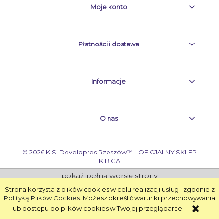
Moje konto
Płatności i dostawa
Informacje
O nas
© 2026 K.S. Developres Rzeszów™ - OFICJALNY SKLEP
KIBICA
pokaż pełną wersję strony
Strona korzysta z plików cookies w celu realizacji usług i zgodnie z
Sklep internetowy Shoper.pl
Polityką Plików Cookies
. Możesz określić warunki przechowywania
lub dostępu do plików cookies w Twojej przeglądarce.